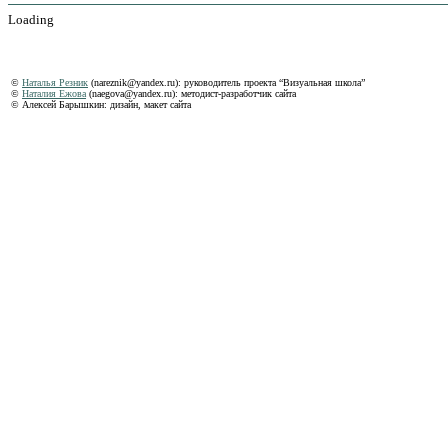
Loading
©
Наталья Резник
(nareznik@yandex.ru): руководитель проекта “Визуальная школа”
©
Наталия Ежова
(naegova@yandex.ru): методист-разработчик сайта
© Алексей Барышкин: дизайн, макет сайта