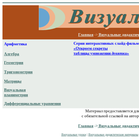
Главная
->
Визуальные дидактич
Серия
интерактивных слайд-фильм
Арифметика
«Откроем секреты
таблицы умножения
девятки
»
Алгебра
Геометрия
Тригонометрия
Матрицы
Визуальная
планиметрия
Дифференциальные уравнения
Материал предоставляется дл
с обязательной ссылкой на автор
Главная
->
Визуальные дидактич
Визуальные уроки
|
Визуальные дидактические материалы