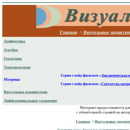
Главная
->
Визуальные дидактич
Арифметика
Алгебра
Геометрия
Тригонометрия
Серия слайд-фильмов «
Аналитическая 
Матрицы
Серия слайд-фильмов «
Структура матри
Визуальная планиметрия
Дифференциальные уравнения
Материал предоставляется дл
с обязательной ссылкой на автор
Главная
->
Визуальные дидакти
Визуальные уроки
|
Визуальные дидактические материалы