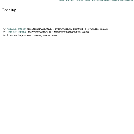
Loading
©
Наталья Резник
(nareznik@yandex.ru): руководитель проекта “Визуальная школа”
©
Наталия Ежова
(naegova@yandex.ru): методист-разработчик сайта
© Алексей Барышкин: дизайн, макет сайта